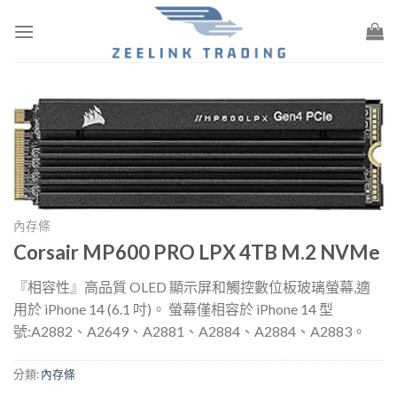
Skip
to
content
內存條
Corsair MP600 PRO LPX 4TB M.2 NVMe
『相容性』高品質 OLED 顯示屏和觸控數位板玻璃螢幕,適
用於 iPhone 14 (6.1 吋)。 螢幕僅相容於 iPhone 14 型
號:A2882、A2649、A2881、A2884、A2884、A2883。
分類:
內存條